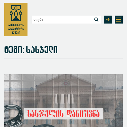
EN
ტეგი: სასჯელი