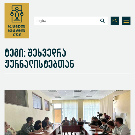
EN
ტეგი: შეხვედრა
ჟურნალისტებთან