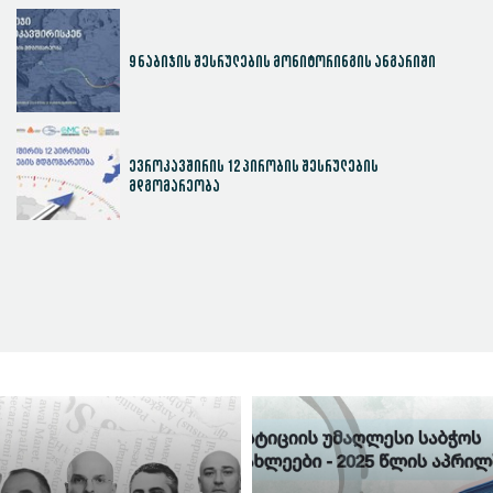
9 ნაბიჯის შესრულების მონიტორინგის ანგარიში
ევროკავშირის 12 პირობის შესრულების
მდგომარეობა
სასამართლოს ეფექტიანობის ინდექსი