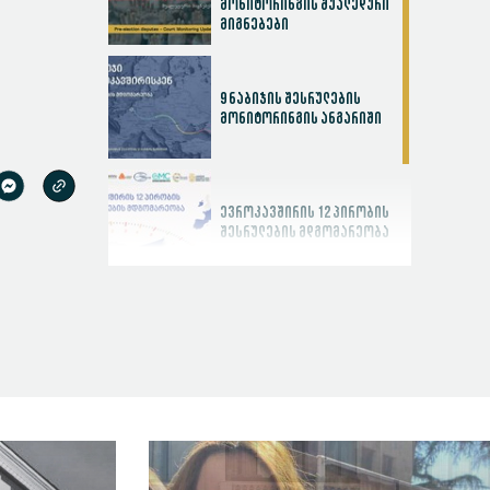
მონიტორინგის შუალედური
მიგნებები
9 ნაბიჯის შესრულების
მონიტორინგის ანგარიში
ევროკავშირის 12 პირობის
შესრულების მდგომარეობა
სასამართლოს
ეფექტიანობის ინდექსი