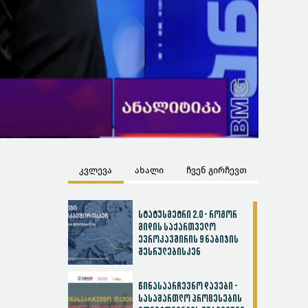
კვლევა
ახალი
ჩვენ გირჩევთ
სტატუსმეტრი 2.0 - როგორ
მიდის საქართველო
ევროკავშირის 9 ნაბიჯის
შესრულებისკენ
წინასაარჩევნო დავები -
სასამართლო პროცესების