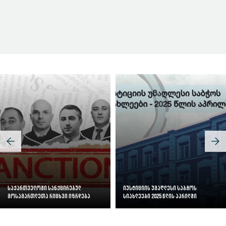
სასამართლოს ეფექტიანობის ინდექსი
საქართველოში სანქცირებულ
იუსტიციის უმაღლესი საბჭოს
მოსამართლეთა რიცხვი იზრდება
სიახლეები 2025 წლის აპრილში