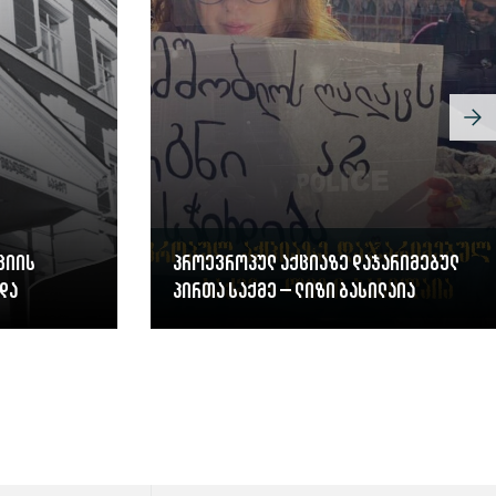
ციის
პროევროპულ აქციაზე დაჯარიმებულ
და
პირთა საქმე – ლიზი ბასილაია