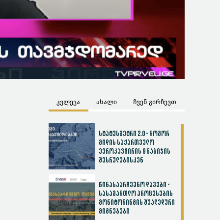
კვლევა
ახალი
ჩვენ გირჩევთ
სტატუსმეტრი 2.0 - როგორ
მიდის საქართველო
ევროკავშირის 9 ნაბიჯის
შესრულებისკენ
წინასაარჩევნო დავები -
სასამართლო პროცესების
მონიტორინგის შუალედური
მიგნებები