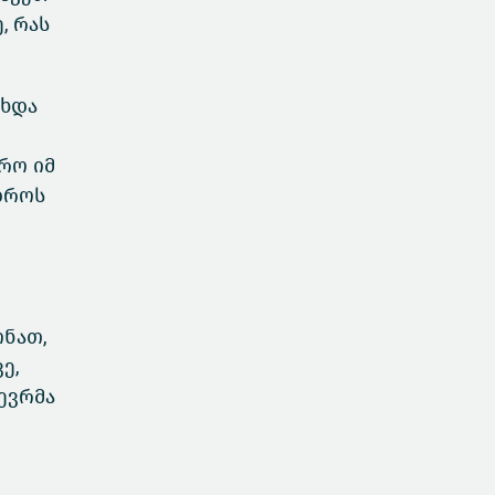
, რას
ახდა
რო იმ
დროს
ონათ,
ე,
ევრმა