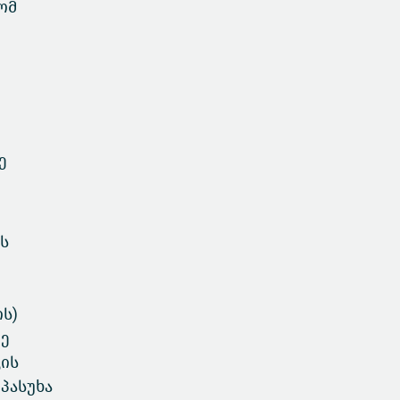
ომ
ე
ს
ს)
დე
კის
პასუხა