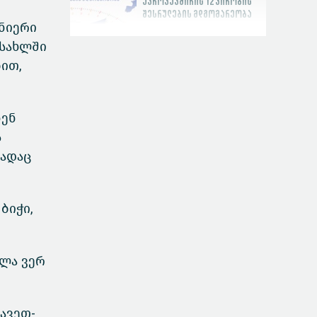
ევროკავშირის 12 პირობის
შესრულების მდგომარეობა
ნიერი
 სახლში
ით,
სასამართლოს
ეფექტიანობის ინდექსი
ნენ
ს
სადაც
ბიჭი,
ვლა ვერ
ავეთ-