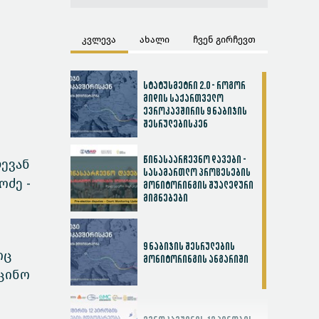
კვლევა
ახალი
ჩვენ გირჩევთ
სტატუსმეტრი 2.0 - როგორ
მიდის საქართველო
ევროკავშირის 9 ნაბიჯის
შესრულებისკენ
წინასაარჩევნო დავები -
ევან
სასამართლო პროცესების
ოძე -
მონიტორინგის შუალედური
მიგნებები
9 ნაბიჯის შესრულების
იც
მონიტორინგის ანგარიში
იცინო