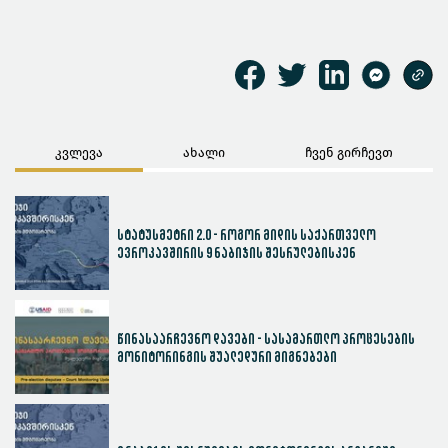
კვლევა
ახალი
ჩვენ გირჩევთ
სტატუსმეტრი 2.0 - როგორ მიდის საქართველო
ევროკავშირის 9 ნაბიჯის შესრულებისკენ
წინასაარჩევნო დავები - სასამართლო პროცესების
მონიტორინგის შუალედური მიგნებები