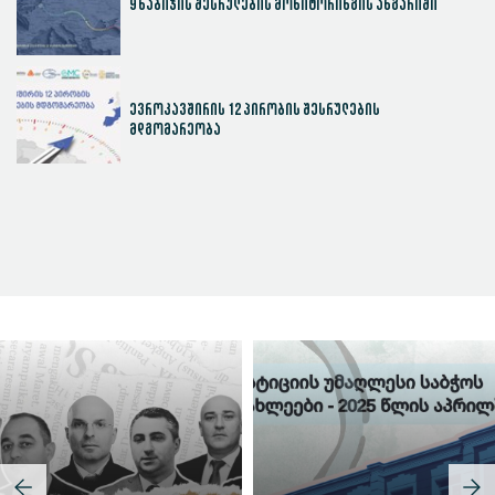
9 ნაბიჯის შესრულების მონიტორინგის ანგარიში
ევროკავშირის 12 პირობის შესრულების
მდგომარეობა
სასამართლოს ეფექტიანობის ინდექსი