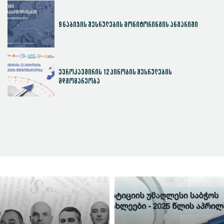
9 ნაბიჯის შესრულების მონიტორინგის ანგარიში
ევროკავშირის 12 პირობის შესრულების
მდგომარეობა
სასამართლოს ეფექტიანობის ინდექსი