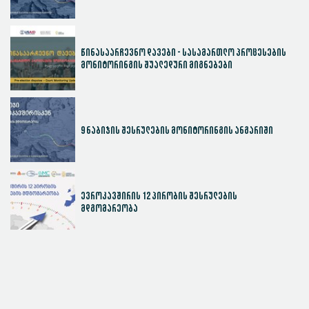
წინასაარჩევნო დავები - სასამართლო პროცესების
მონიტორინგის შუალედური მიგნებები
9 ნაბიჯის შესრულების მონიტორინგის ანგარიში
ევროკავშირის 12 პირობის შესრულების
მდგომარეობა
სასამართლოს ეფექტიანობის ინდექსი