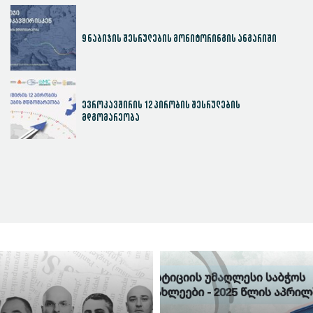
9 ნაბიჯის შესრულების მონიტორინგის ანგარიში
ევროკავშირის 12 პირობის შესრულების
მდგომარეობა
სასამართლოს ეფექტიანობის ინდექსი