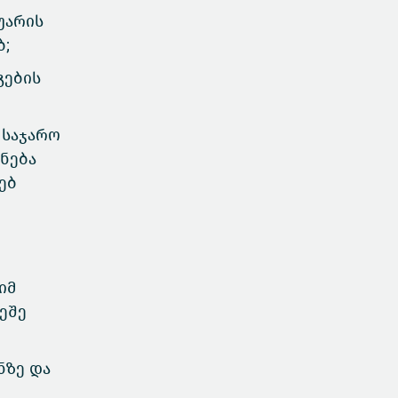
უარის
ბ;
გების
 საჯარო
ნება
ებ
იმ
ეშე
ნზე და