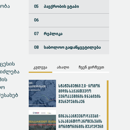
ეობა
პაექრობის ეტაპი
რეპლიკა
საბოლოო გადაწყვეტილება
ცესის
კვლევა
ახალი
ჩვენ გირჩევთ
ეიძლება
მის
სტატუსმეტრი 2.0 - როგორ
ლო
მიდის საქართველო
შესახებ
ევროკავშირის 9 ნაბიჯის
შესრულებისკენ
წინასაარჩევნო დავები -
სასამართლო პროცესების
მონიტორინგის შუალედური