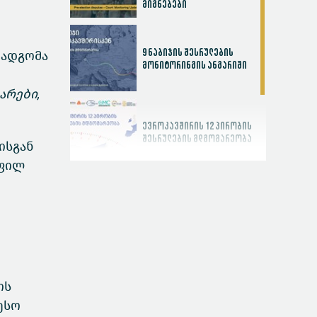
მიგნებები
9 ნაბიჯის შესრულების
დადგომა
მონიტორინგის ანგარიში
არები,
ევროკავშირის 12 პირობის
შესრულების მდგომარეობა
ისგან
ოფილ
სასამართლოს
ეფექტიანობის ინდექსი
ოს
ესო