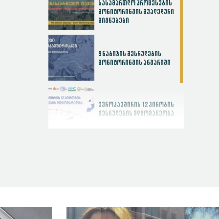
სასამართლო პროცესების
მონიტორინგის შუალედური
მიგნებები
9 ნაბიჯის შესრულების
მონიტორინგის ანგარიში
ევროკავშირის 12 პირობის
შესრულების მდგომარეობა
სასამართლოს
ეფექტიანობის ინდექსი