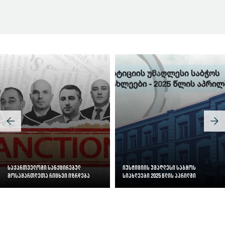
სასამართლოს ეფექტიანობის ინდექსი
საქართველოში სანქცირებულ
იუსტიციის უმაღლესი საბჭოს
მოსამართლეთა რიცხვი იზრდება
სიახლეები 2025 წლის აპრილში