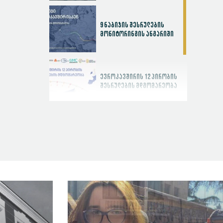
9 ნაბიჯის შესრულების
მონიტორინგის ანგარიში
ევროკავშირის 12 პირობის
შესრულების მდგომარეობა
სასამართლოს
ეფექტიანობის ინდექსი