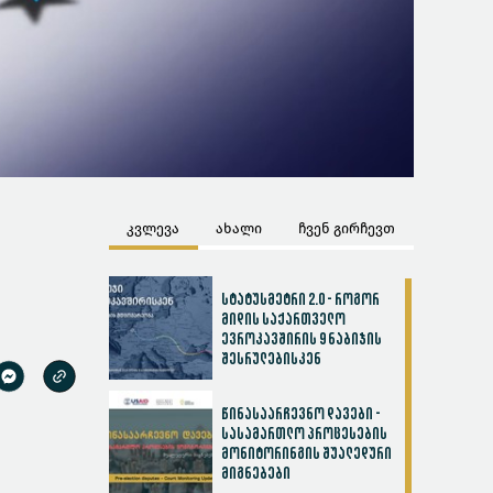
კვლევა
ახალი
ჩვენ გირჩევთ
სტატუსმეტრი 2.0 - როგორ
მიდის საქართველო
ევროკავშირის 9 ნაბიჯის
შესრულებისკენ
წინასაარჩევნო დავები -
სასამართლო პროცესების
მონიტორინგის შუალედური
მიგნებები