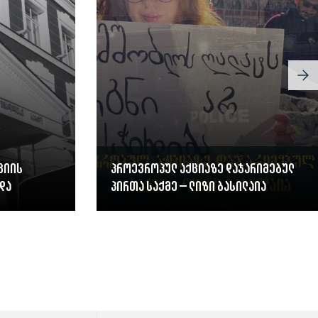
ციის
პროევროპულ აქციაზე დაჯარიმებულ
და
პირთა საქმე – ლიზი ბასილაია