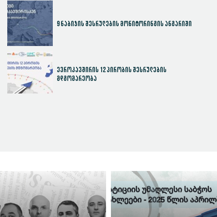
9 ნაბიჯის შესრულების მონიტორინგის ანგარიში
ევროკავშირის 12 პირობის შესრულების
მდგომარეობა
სასამართლოს ეფექტიანობის ინდექსი