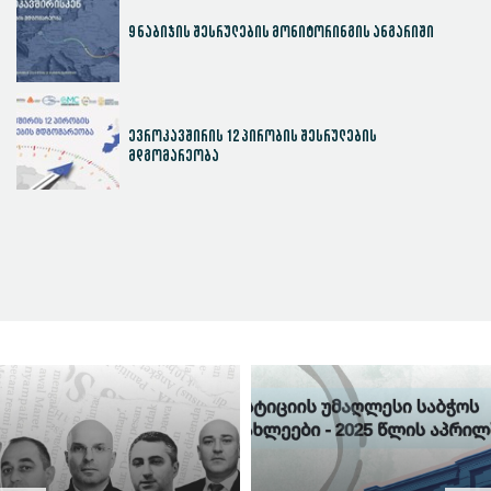
9 ნაბიჯის შესრულების მონიტორინგის ანგარიში
ევროკავშირის 12 პირობის შესრულების
მდგომარეობა
სასამართლოს ეფექტიანობის ინდექსი