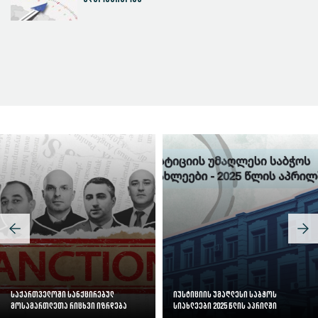
სასამართლოს ეფექტიანობის ინდექსი
საქართველოში სანქცირებულ
იუსტიციის უმაღლესი საბჭოს
მოსამართლეთა რიცხვი იზრდება
სიახლეები 2025 წლის აპრილში