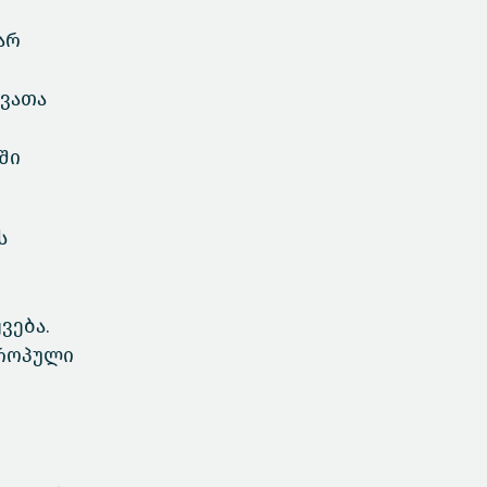
არ
ხვათა
ში
ს
ვება.
ვროპული