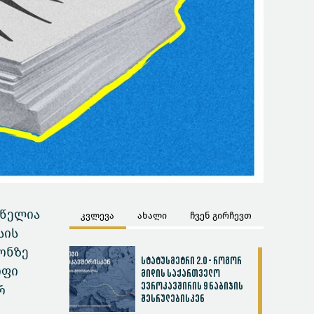
 წელია
კვლევა
ახალი
ჩვენ გირჩევთ
სის
ონზე
სტატუსმეტრი 2.0 - როგორ
ოფი
მიდის საქართველო
ევროკავშირის 9 ნაბიჯის
რ
შესრულებისკენ