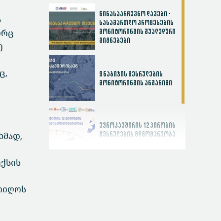
წინასაარჩევნო დავები -
ს
სასამართლო პროცესების
ორც
მონიტორინგის შუალედური
მიგნებები
ე
ც,
9 ნაბიჯის შესრულების
მონიტორინგის ანგარიში
ევროკავშირის 12 პირობის
ხმად,
შესრულების მდგომარეობა
ექსის
სასამართლოს
ეფექტიანობის ინდექსი
მიიღოს