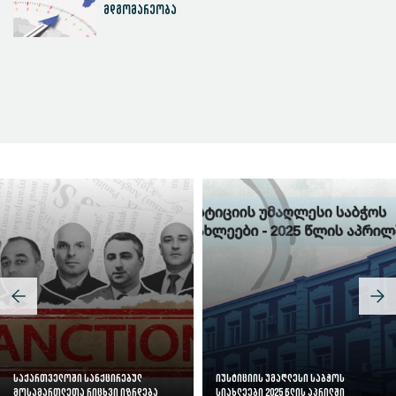
მდგომარეობა
სასამართლოს ეფექტიანობის ინდექსი
საქართველოში სანქცირებულ
იუსტიციის უმაღლესი საბჭოს
მოსამართლეთა რიცხვი იზრდება
სიახლეები 2025 წლის აპრილში