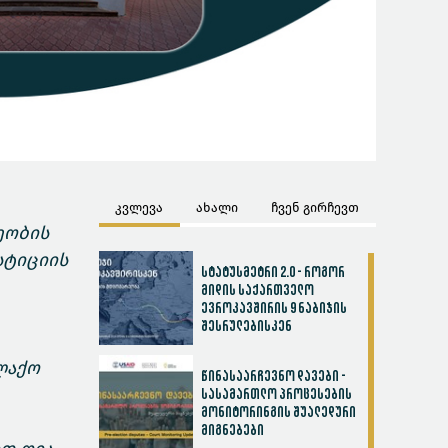
კვლევა
ახალი
ჩვენ გირჩევთ
ეობის
სტიციის
სტატუსმეტრი 2.0 - როგორ
მიდის საქართველო
ევროკავშირის 9 ნაბიჯის
შესრულებისკენ
ლაქო
წინასაარჩევნო დავები -
სასამართლო პროცესების
მონიტორინგის შუალედური
მიგნებები