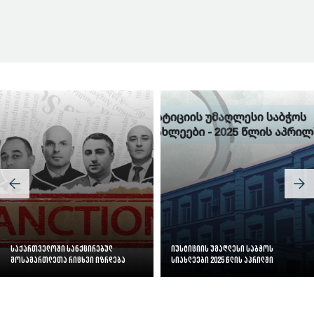
სასამართლოს ეფექტიანობის ინდექსი
საქართველოში სანქცირებულ
იუსტიციის უმაღლესი საბჭოს
მოსამართლეთა რიცხვი იზრდება
სიახლეები 2025 წლის აპრილში