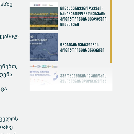
მასზე
წინასაარჩევნო დავები -
სასამართლო პროცესების
მონიტორინგის შუალედური
მიგნებები
ყვანილ
9 ნაბიჯის შესრულების
მონიტორინგის ანგარიში
ენებთ,
დენა.
ევროკავშირის 12 პირობის
შესრულების მდგომარეობა
სცა
სასამართლოს
ეფექტიანობის ინდექსი
თველოს
იარე