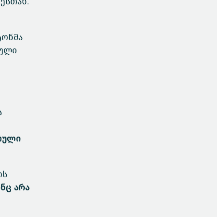
ესთან.
ტონმა
ბული
ს
რული
ოს
ნც არა