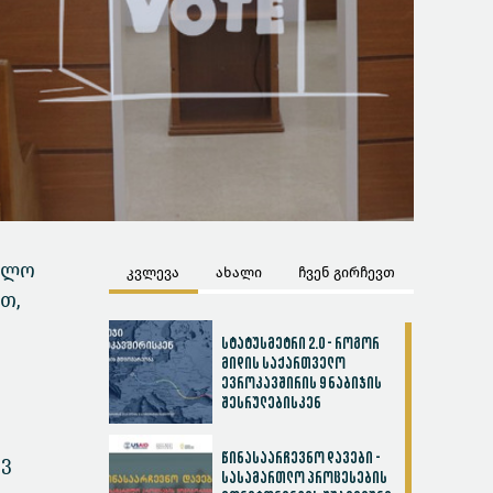
თლო
კვლევა
ახალი
ჩვენ გირჩევთ
თ,
სტატუსმეტრი 2.0 - როგორ
მიდის საქართველო
ევროკავშირის 9 ნაბიჯის
შესრულებისკენ
წინასაარჩევნო დავები -
ივ
სასამართლო პროცესების