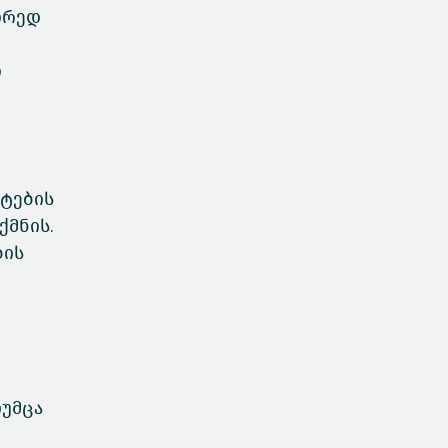
ორედ
ი
რტების
ქმნის.
ბის
თუმცა