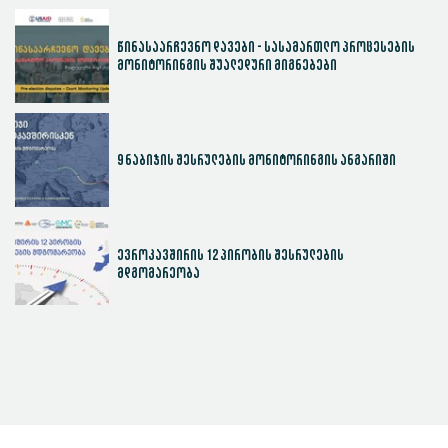
წინასაარჩევნო დავები - სასამართლო პროცესების
მონიტორინგის შუალედური მიგნებები
9 ნაბიჯის შესრულების მონიტორინგის ანგარიში
ევროკავშირის 12 პირობის შესრულების
მდგომარეობა
სასამართლოს ეფექტიანობის ინდექსი