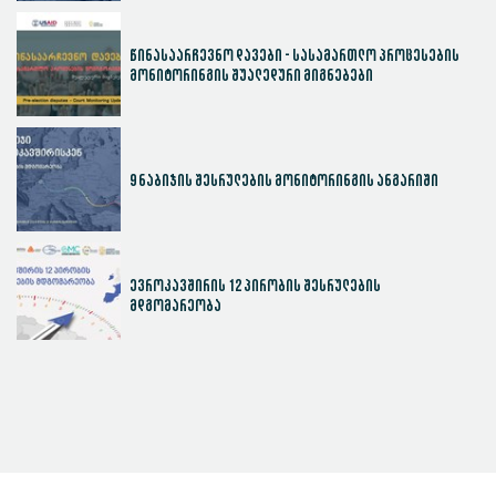
წინასაარჩევნო დავები - სასამართლო პროცესების
მონიტორინგის შუალედური მიგნებები
9 ნაბიჯის შესრულების მონიტორინგის ანგარიში
ევროკავშირის 12 პირობის შესრულების
მდგომარეობა
სასამართლოს ეფექტიანობის ინდექსი