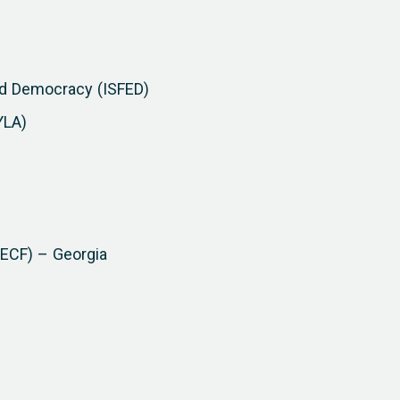
and Democracy (ISFED)
YLA)
ECF) – Georgia