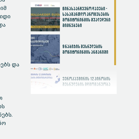
იმ
წინასაარჩევნო დავები -
სასამართლო პროცესების
დიდი
მონიტორინგის შუალედური
და
მიგნებები
9 ნაბიჯის შესრულების
მონიტორინგის ანგარიში
ებს და
ევროკავშირის 12 პირობის
შესრულების მდგომარეობა
თ
ოს
სასამართლოს
ებს.
ეფექტიანობის ინდექსი
ნო