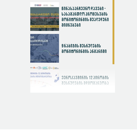
წინასაარჩევნო დავები -
სასამართლო პროცესების
მონიტორინგის შუალედური
მიგნებები
9 ნაბიჯის შესრულების
მონიტორინგის ანგარიში
ევროკავშირის 12 პირობის
შესრულების მდგომარეობა
სასამართლოს
ეფექტიანობის ინდექსი