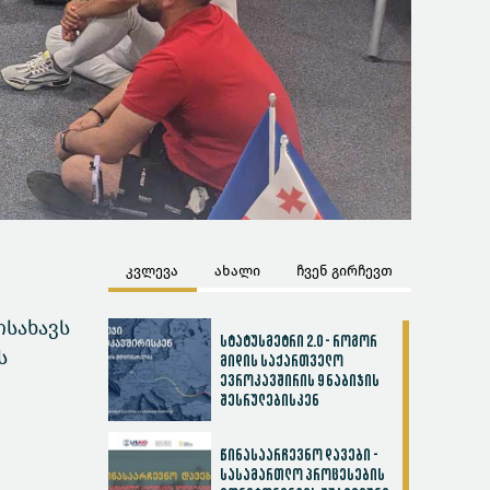
კვლევა
ახალი
ჩვენ გირჩევთ
ისახავს
სტატუსმეტრი 2.0 - როგორ
ს
მიდის საქართველო
ევროკავშირის 9 ნაბიჯის
შესრულებისკენ
წინასაარჩევნო დავები -
სასამართლო პროცესების