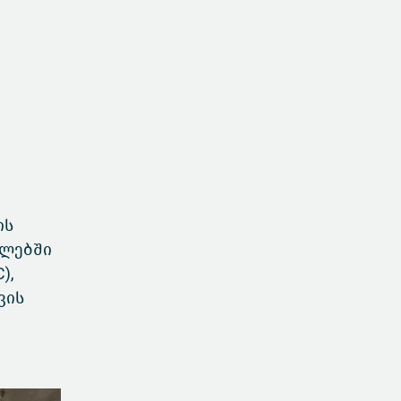
ის
გლებში
),
ვის