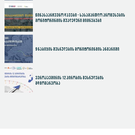
წინასაარჩევნო დავები - სასამართლო პროცესების
მონიტორინგის შუალედური მიგნებები
9 ნაბიჯის შესრულების მონიტორინგის ანგარიში
ევროკავშირის 12 პირობის შესრულების
მდგომარეობა
სასამართლოს ეფექტიანობის ინდექსი