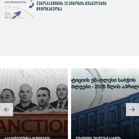
ევროკავშირის 12 პირობის შესრულების
მდგომარეობა
სასამართლოს ეფექტიანობის ინდექსი
საქართველოში სანქცირებულ
იუსტიციის უმაღლესი საბჭოს