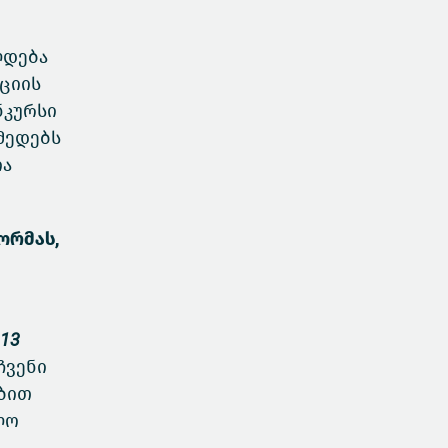
ლდება
იციის
ნკურსი
მედებს
ია
ორმას,
 13
ჩვენი
ებით
ლო