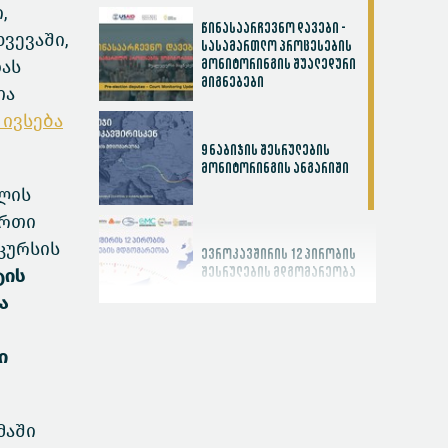
,
წინასაარჩევნო დავები -
ვევაში,
სასამართლო პროცესების
ას
მონიტორინგის შუალედური
მიგნებები
თა
 ივსება
9 ნაბიჯის შესრულების
მონიტორინგის ანგარიში
წლის
ერთი
კურსის
ევროკავშირის 12 პირობის
ტის
შესრულების მდგომარეობა
ა
ი
სასამართლოს
ეფექტიანობის ინდექსი
მაში