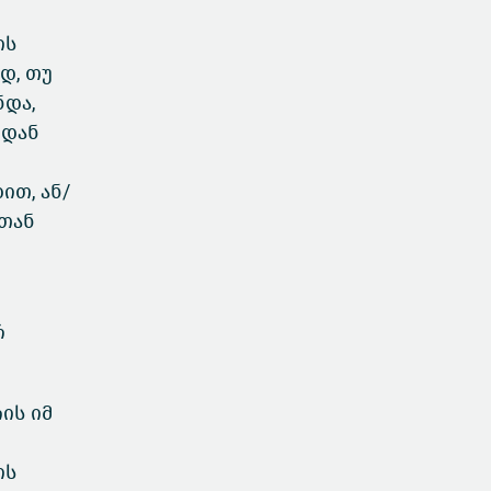
ის
დ, თუ
ნდა,
იდან
ით, ან/
ლთან
რ
ის იმ
ის