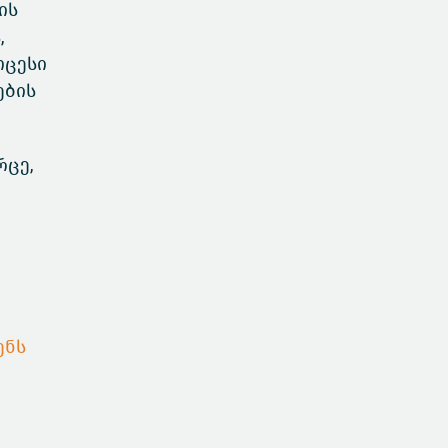
ის
,
ოცესი
ების
რცე,
ენს