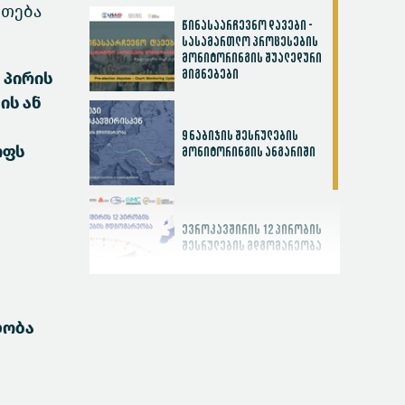
რთება
წინასაარჩევნო დავები -
სასამართლო პროცესების
მონიტორინგის შუალედური
მიგნებები
 პირის
ის ან
9 ნაბიჯის შესრულების
ოფს
მონიტორინგის ანგარიში
ევროკავშირის 12 პირობის
შესრულების მდგომარეობა
სასამართლოს
ლობა
ეფექტიანობის ინდექსი