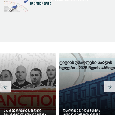
მდგომარეობა
სასამართლოს ეფექტიანობის ინდექსი
საქართველოში სანქცირებულ
იუსტიციის უმაღლესი საბჭოს
მოსამართლეთა რიცხვი იზრდება
სიახლეები 2025 წლის აპრილში