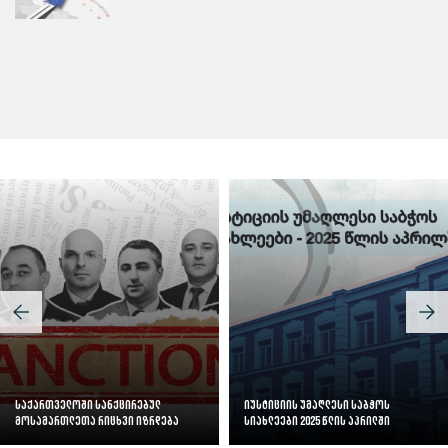
სასამართლოს ეფექტიანობის ინდექსი
საქართველოში სანქცირებულ
იუსტიციის უმაღლესი საბჭოს
მოსამართლეთა რიცხვი იზრდება
სიახლეები 2025 წლის აპრილში