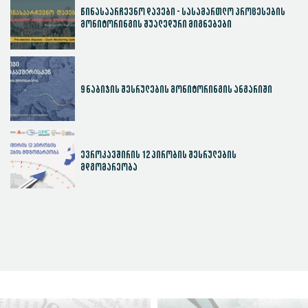
წინასაარჩევნო დავები - სასამართლო პროცესების
მონიტორინგის შუალედური მიგნებები
9 ნაბიჯის შესრულების მონიტორინგის ანგარიში
ევროკავშირის 12 პირობის შესრულების
მდგომარეობა
სასამართლოს ეფექტიანობის ინდექსი