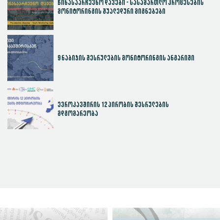
წინასაარჩევნო დავები - სასამართლო პროცესების
მონიტორინგის შუალედური მიგნებები
9 ნაბიჯის შესრულების მონიტორინგის ანგარიში
ევროკავშირის 12 პირობის შესრულების
მდგომარეობა
სასამართლოს ეფექტიანობის ინდექსი